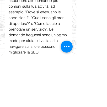
rispondere alle domande più
comuni sulla tua attività, ad
esempio: "Dove si effettuano le
spedizioni?", "Quali sono gli orari
di apertura?" o "Come faccio a
prenotare un servizio?". Le
domande frequenti sono un ottimo
modo per aiutare i visitatori a
navigare sul sito e possono
migliorare la SEO.
©© Copyright
©2025 forSailing s.r.l. — piazza
Piemonte 2, 20145 Milano — P.I.
05493600968