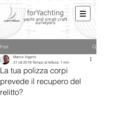
forYachting
yacht and small craft
surveyors
Post
Marco Viganò
31 ott 2018
Tempo di lettura: 1 min
La tua polizza corpi
prevede il recupero del
relitto?